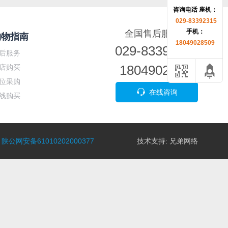
咨询电话 座机：
029-83392315
手机：
全国售后服务电话
购物指南
18049028509
029-83392315
后服务
18049028509
店购买
位采购
在线咨询
线购买
陕公网安备61010202000377
技术支持:
兄弟网络