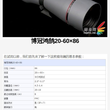
博冠鸿鹄20-60×86