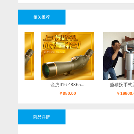
相关推荐
0...
金虎II16-48X65...
熊猫投币式望远...
0
￥980.00
￥16800.00
商品详情