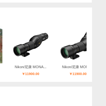
Nikon/尼康 MONA...
Nikon/尼康 MONA...
Niko
￥11900.00
￥11900.00
￥