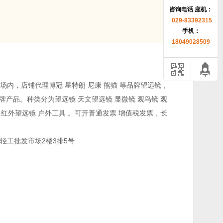
咨询电话 座机：
029-83392315
手机：
18049028509
内，店铺代理博冠 星特朗 尼康 熊猫 等品牌望远镜，
品牌产品。种类分为望远镜 天文望远镜 显微镜 观鸟镜 观
仪 红外望远镜 户外工具 。可开普通发票 增值税发票，长
轻工批发市场2楼3排5号