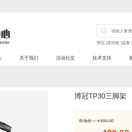
博冠
|
星特朗
|
猛禽
心
关于我们
活动社交
技术支持
博冠TP30三脚架
市场价：￥650.00