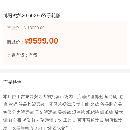
博冠鸿鹄20-60X86双手轮版
市场价：￥13600.00
9599.00
¥
商城价：
是否有货：有货
产品特性
本店位于古城西安最大的批发市场内，店铺代理博冠 星特朗 尼
康 熊猫 等品牌望远镜，还经营视德乐 博士能 米德 等品牌产品。
种类分为望远镜 天文望远镜 显微镜 观鸟镜 观靶镜 瞄准镜 放大
镜 红外夜视仪 红外望远镜 户外工具 。可开普通发票 增值税发
票，长期与电力水力 户外团队合作 。