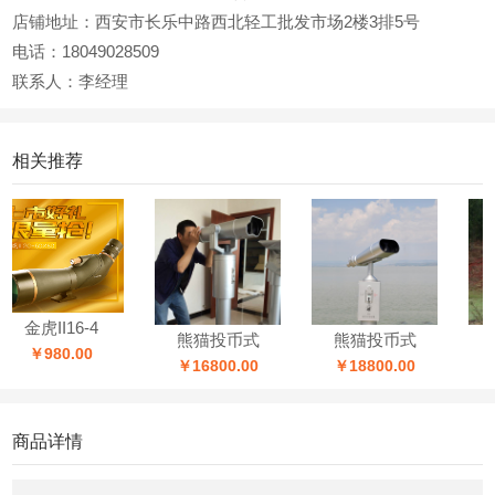
店铺地址：西安市长乐中路西北轻工批发市场2楼3排5号
电话：18049028509
联系人：李经理
相关推荐
金虎II16-4
熊猫投币式
熊猫投币式
熊
￥980.00
￥16800.00
￥18800.00
￥1
商品详情