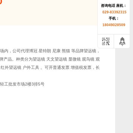
0
咨询电话 座机：
029-83392315
手机：
18049028509
内，公司代理博冠 星特朗 尼康 熊猫 等品牌望远镜，
品牌产品。种类分为望远镜 天文望远镜 显微镜 观鸟镜 观
仪 红外望远镜 户外工具 。可开普通发票 增值税发票，长
轻工批发市场2楼3排5号