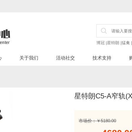
博冠
|
星特朗
|
猛禽
心
关于我们
活动社交
技术支持
星特朗C5-A窄轨(X
市场价：￥5180.00