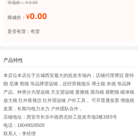
市场价：￥0.00
0.00
¥
商城价：
是否有货：有货
产品特性
本店位本店位于古城西安最大的批发市场内，店铺代理博冠 星特
朗 尼康 熊猫 等品牌望远镜，还经营视德乐 博士能 米德 等品牌
产品。种类分为望远镜 天文望远镜 显微镜 观鸟镜 观靶镜 瞄准镜
放大镜 红外夜视仪 红外望远镜 户外工具 。可开普通发票 增值税
发票，长期与电力水力 户外团队合作 。
店铺地址：西安市长乐中路西北轻工批发市场2楼3排5号
电话：18049028509
联系人：李经理