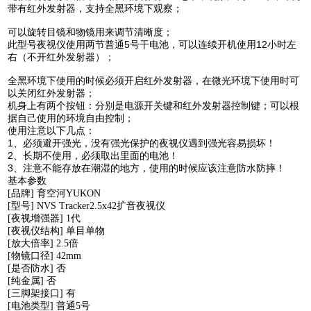
带有红外发射器，支持全黑环境下观察；
可以旋转目镜和物镜用来调节清晰度；
此型号夜视仪使用两节普通5号干电池，可以连续开机使用12小时左
右（不开红外发射器）；
全黑环境下使用的时候必须开启红外发射器，在微光环境下使用时可
以关闭红外发射器；
机身上有两个按钮：分别是电源开关键和红外发射器控制键；可以根
据自己使用的环境自由控制；
使用注意以下几点：
1、必须避开强光，没有强光保护的夜视仪遇到强光容易损坏！
2、长期不使用，必须取出里面的电池！
3、注意不能存放在潮湿的地方，使用的时候应该注意防水防摔！
基本参数
[品牌] 育空河YUKON
[型号] NVS Tracker2.5x42扩音夜视仪
[夜视增强器] 1代
[夜视仪结构] 单目单物
[放大倍率] 2.5倍
[物镜口径] 42mm
[是否防水] 否
[纯金属] 否
[三脚架接口] 有
[电池类型] 普通5号