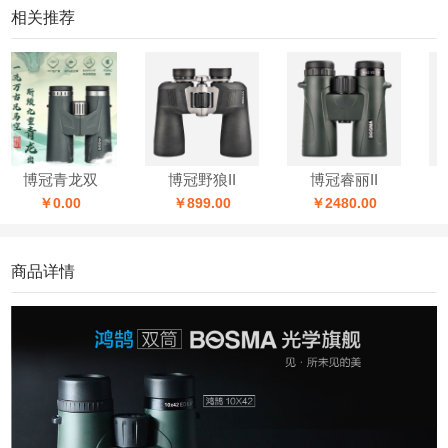
相关推荐
博冠青龙双
博冠野狼II
博冠睿丽II
￥0.00
￥899.00
￥2480.00
￥
商品详情