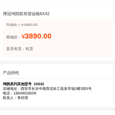
博冠鸿鹄双筒望远镜8X42
市场价：￥4950.00
3890.00
¥
商城价：
是否有货：有货
产品特性
鸿鹄系列其他型号
10X42
店铺地址：西安市长乐中路西北轻工批发市场2楼3排5号
电话：18049028509
联系人：李经理