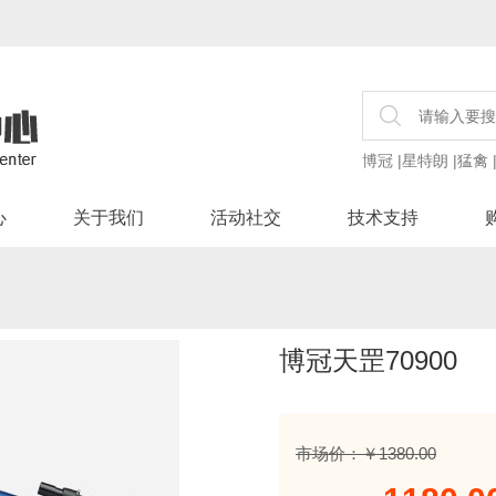
博冠
|
星特朗
|
猛禽
心
关于我们
活动社交
技术支持
博冠天罡70900
市场价：￥1380.00