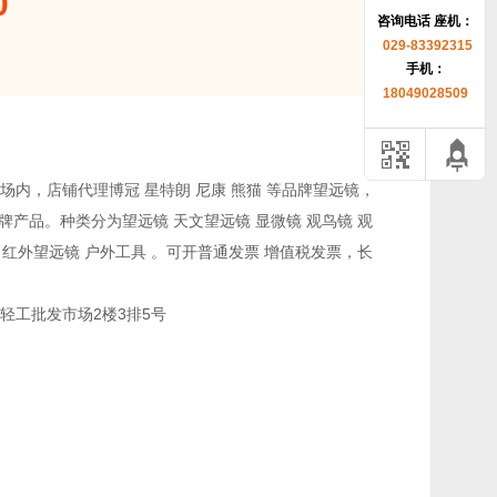
0
咨询电话 座机：
029-83392315
手机：
18049028509
内，店铺代理博冠 星特朗 尼康 熊猫 等品牌望远镜，
品牌产品。种类分为望远镜 天文望远镜 显微镜 观鸟镜 观
仪 红外望远镜 户外工具 。可开普通发票 增值税发票，长
轻工批发市场2楼3排5号