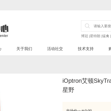
博冠
|
星特朗
|
猛禽
心
关于我们
活动社交
技术支持
iOptron艾顿Sky
星野
市场价：￥0.00