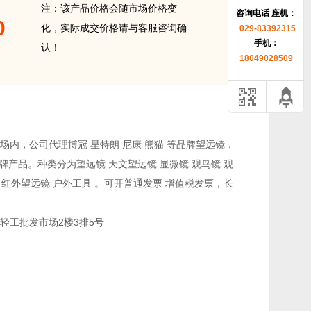
注：该产品价格会随市场价格变
咨询电话 座机：
0
化，实际成交价格请与客服咨询确
029-83392315
手机：
认！
18049028509
内，公司代理博冠 星特朗 尼康 熊猫 等品牌望远镜，
品牌产品。种类分为望远镜 天文望远镜 显微镜 观鸟镜 观
仪 红外望远镜 户外工具 。可开普通发票 增值税发票，长
轻工批发市场2楼3排5号