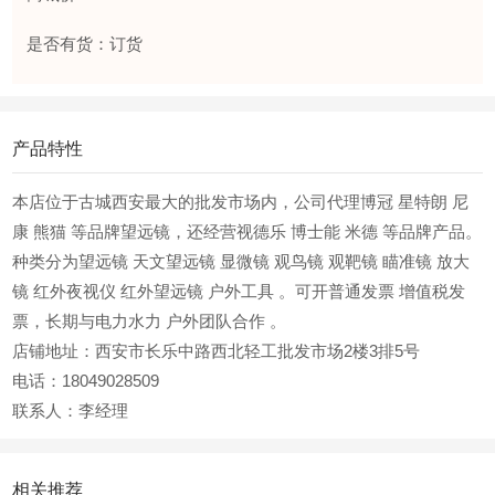
是否有货：订货
产品特性
本店位于古城西安最大的批发市场内，公司代理博冠 星特朗 尼
康 熊猫 等品牌望远镜，还经营视德乐 博士能 米德 等品牌产品。
种类分为望远镜 天文望远镜 显微镜 观鸟镜 观靶镜 瞄准镜 放大
镜 红外夜视仪 红外望远镜 户外工具 。可开普通发票 增值税发
票，长期与电力水力 户外团队合作 。
店铺地址：西安市长乐中路西北轻工批发市场2楼3排5号
电话：18049028509
联系人：李经理
相关推荐