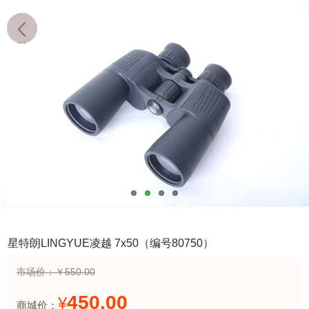
星特朗LINGYUE凌越 7x50（编号80750）
市场价：￥550.00
450.00
¥
商城价：