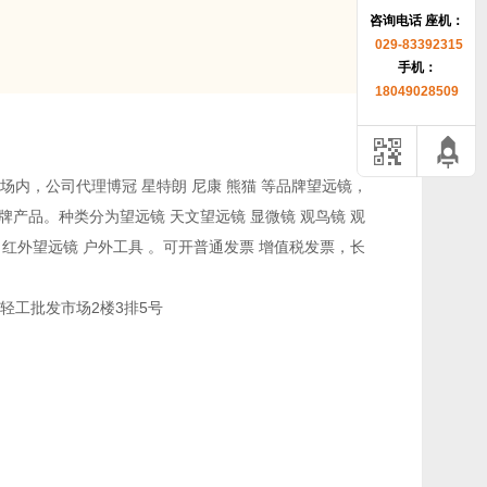
咨询电话 座机：
029-83392315
手机：
18049028509
内，公司代理博冠 星特朗 尼康 熊猫 等品牌望远镜，
品牌产品。种类分为望远镜 天文望远镜 显微镜 观鸟镜 观
仪 红外望远镜 户外工具 。可开普通发票 增值税发票，长
轻工批发市场2楼3排5号