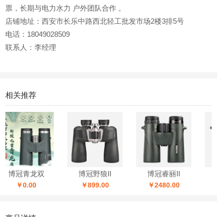
票，长期与电力水力 户外团队合作 。
店铺地址：西安市长乐中路西北轻工批发市场2楼3排5号
电话：18049028509
联系人：李经理
相关推荐
博冠青龙双
博冠野狼II
博冠睿丽II
￥0.00
￥899.00
￥2480.00
￥