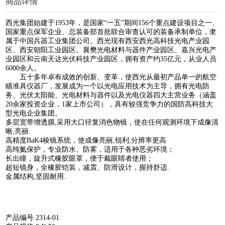
商品详情
西光集团始建于1953年，是国家“一五”期间156个重点建设项目之一、
国家重点保军企业、总装备部首批联合审查认可的装备承制单位，隶
属于中国兵器工业集团公司。西光现有西安西光高科技光电产业园
区、西安朝阳工业园区、襄樊光电材料与器件产业园区、嘉兴光电产
业园区和云南天达光伏科技产业园区，拥有资产约35亿元，从业人员
6000余人。
五十多年卓有成效的创新、变革，使西光从最初产品单一的航空
瞄准具仪器厂，发展成为一个以光电应用技术为主导，拥有光电防
务、光伏太阳能、光电材料与器件以及光电仪器四大主营业务（涵盖
20余家投资企业，1家上市公司），具有较强竞争力的国防高科技大
型光电企业集团。
多层宽带增透膜,采用大口径复消色物镜，使在任何观测环境下成像清
晰,亮丽.
高精度BaK4棱镜系统，使成像亮丽,锐利,分辨率更高
高纯氮保护，专业防水、防雾，适用于各种恶劣环境；
长出瞳，旋升式橡胶眼罩，便于戴眼睛者使用；
超短镜身，全橡胶铠装，减震、防滑设计，握持舒适.
金属结构,坚固耐用.
产品编号 2314-01