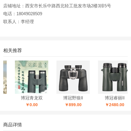
店铺地址：西安市长乐中路西北轻工批发市场2楼3排5号
电话：18049028509
联系人：李经理
相关推荐
博冠青龙双
博冠野狼II
博冠睿丽II
￥0.00
￥899.00
￥2480.00
商品详情