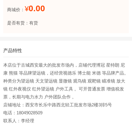
0.00
¥
商城价：
是否有货：有货
产品特性
本店位于古城西安最大的批发市场内，店铺代理博冠 星特朗 尼
康 熊猫 等品牌望远镜，还经营视德乐 博士能 米德 等品牌产品。
种类分为望远镜 天文望远镜 显微镜 观鸟镜 观靶镜 瞄准镜 放大
镜 红外夜视仪 红外望远镜 户外工具 。可开普通发票 增值税发
票，长期与电力水力 户外团队合作 。
店铺地址：西安市长乐中路西北轻工批发市场2楼3排5号
电话：18049028509
联系人：李经理