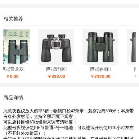
相关推荐
博冠青龙双
博冠野狼II
博冠睿丽II
博冠
￥0.00
￥899.00
￥2480.00
￥32
商品详情
此款夜视仪放大倍率5倍；物镜口径42毫米；观察距离600米；本身带
有红外发射器，支持全黑环境下观察；
可以旋转目镜和物镜用来调节清晰度；
此型号夜视仪使用6节普通5号干电池，可以连续开机使用10小时左右
（不开红外发射器）；
全黑环境下使用的时候必须开启红外发射器，在微光环境下使用时可