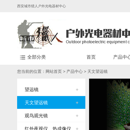
西安城市猎人户外光电器材中心
全部分类
首页
产品中
您当前的位置：
网站首页
>
产品中心
>
天文望远镜
望远镜
+
天文望远镜
+
观鸟观光镜
+
红外夜视仪、热成像仪
+