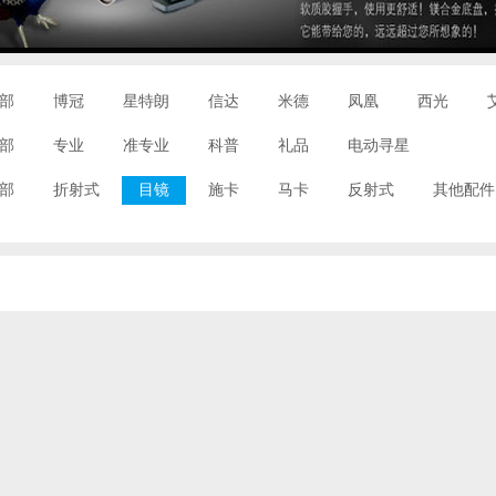
部
博冠
星特朗
信达
米德
凤凰
西光
部
专业
准专业
科普
礼品
电动寻星
部
折射式
目镜
施卡
马卡
反射式
其他配件