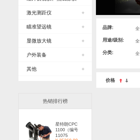
激光测距仪
+
瞄准望远镜
+
品牌:
全
用途/级别:
显微放大镜
+
全
分类:
全
户外装备
+
其他
+
价格
热销排行榜
星特朗CPC
1100（编号
11075