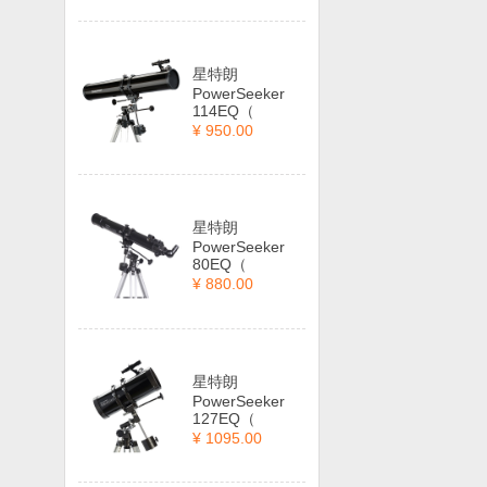
星特朗
PowerSeeker
114EQ（
¥ 950.00
星特朗
PowerSeeker
80EQ（
¥ 880.00
星特朗
PowerSeeker
127EQ（
¥ 1095.00