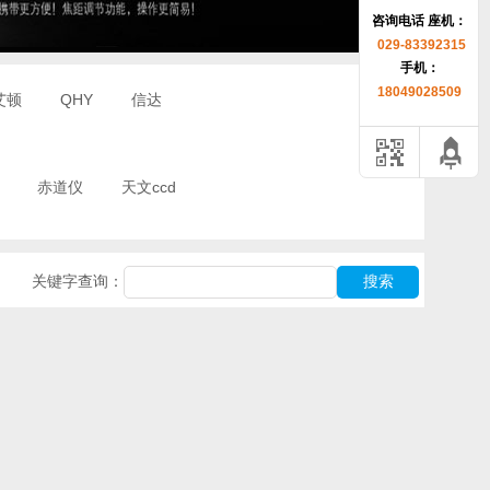
咨询电话 座机：
1
029-83392315
手机：
18049028509
艾顿
QHY
信达
赤道仪
天文ccd
关键字查询：