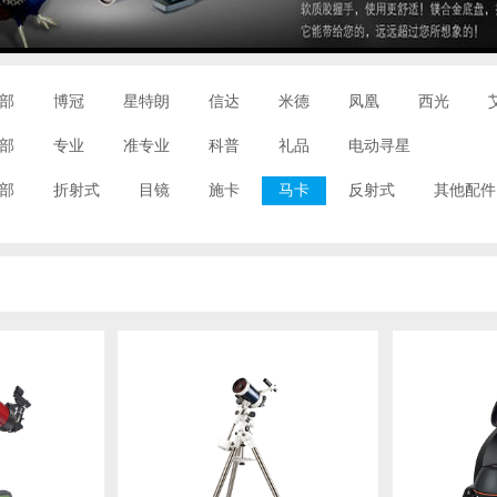
部
博冠
星特朗
信达
米德
凤凰
西光
部
专业
准专业
科普
礼品
电动寻星
部
折射式
目镜
施卡
马卡
反射式
其他配件