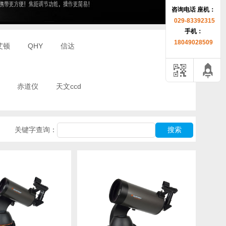
咨询电话 座机：
1
029-83392315
手机：
18049028509
艾顿
QHY
信达
赤道仪
天文ccd
关键字查询：