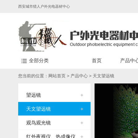
西安城市猎人户外光电器材中心
全部分类
首页
产品中
您当前的位置：
网站首页
>
产品中心
>
天文望远镜
望远镜
+
天文望远镜
+
观鸟观光镜
+
红外夜视仪、热成像仪
+