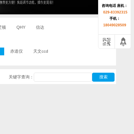
咨询电话 座机：
1
029-83392315
手机：
18049028509
艾顿
QHY
信达
赤道仪
天文ccd
关键字查询：