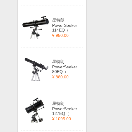
星特朗
PowerSeeker
114EQ（
¥ 950.00
星特朗
PowerSeeker
80EQ（
¥ 880.00
星特朗
PowerSeeker
127EQ（
¥ 1095.00