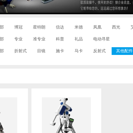
部
博冠
星特朗
信达
米德
凤凰
西光
部
专业
准专业
科普
礼品
电动寻星
部
折射式
目镜
施卡
马卡
反射式
其他配件