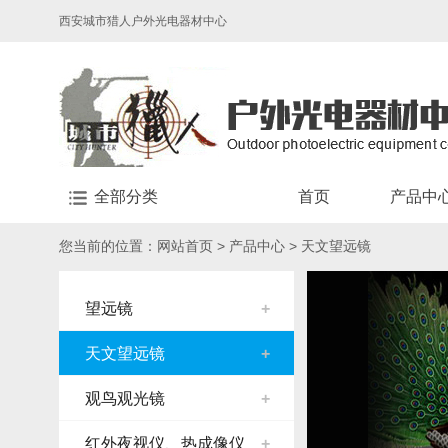
西安城市猎人户外光电器材中心
全部分类
首页
产品中
您当前的位置：
网站首页
>
产品中心
>
天文望远镜
望远镜
+
天文望远镜
+
观鸟观光镜
+
红外夜视仪、热成像仪
+