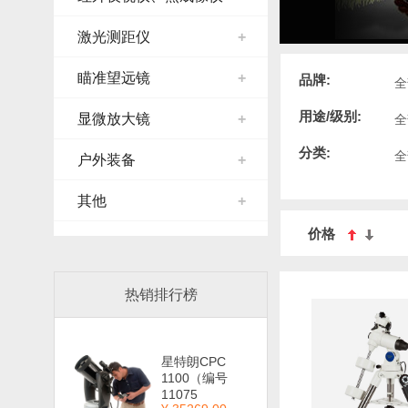
激光测距仪
+
瞄准望远镜
+
品牌:
全
用途/级别:
显微放大镜
+
全
分类:
全
户外装备
+
其他
+
价格
热销排行榜
星特朗CPC
1100（编号
11075